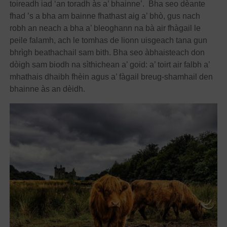
toireadh iad ‘an toradh às a’ bhainne’. Bha seo dèante
fhad ’s a bha am bainne fhathast aig a’ bhò, gus nach
robh an neach a bha a’ bleoghann na bà air fhàgail le
peile falamh, ach le tomhas de lionn uisgeach tana gun
bhrìgh beathachail sam bith. Bha seo àbhaisteach don
dòigh sam biodh na sìthichean a’ goid: a’ toirt air falbh a’
mhathais dhaibh fhèin agus a’ fàgail breug-shamhail den
bhainne às an dèidh.