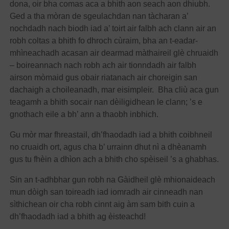
dona, oir bha comas aca a bhith aon seach aon dhiubh.
Ged a tha mòran de sgeulachdan nan tàcharan a’
nochdadh nach biodh iad a’ toirt air falbh ach clann air an
robh coltas a bhith fo dhroch cùraim, bha an t-eadar-
mhìneachadh acasan air dearmad màthaireil glè chruaidh
– boireannach nach robh ach air tionndadh air falbh
airson mòmaid gus obair riatanach air choreigin san
dachaigh a choileanadh, mar eisimpleir. Bha cliù aca gun
teagamh a bhith socair nan dèiligidhean le clann; ’s e
gnothach eile a bh’ ann a thaobh inbhich.
Gu mòr mar fhreastail, dh’fhaodadh iad a bhith coibhneil
no cruaidh ort, agus cha b’ urrainn dhut nì a dhèanamh
gus tu fhèin a dhìon ach a bhith cho spèiseil ’s a ghabhas.
Sin an t-adhbhar gun robh na Gàidheil glè mhionaideach
mun dòigh san toireadh iad iomradh air cinneadh nan
sìthichean oir cha robh cinnt aig àm sam bith cuin a
dh’fhaodadh iad a bhith ag èisteachd!