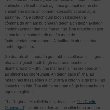
shìthichean Gàidhealach ag innse gu bheil mòran cho-
shìnidhean eadar an comann-sòisealta acasan agus
againne. Tha e coltach gum biodh sìthichean a’
còmhnaidh ann am buidhnean teaghlaich taobh a-staigh
choimhearsnachdan nas fharsainge. Bha dreuchdan aca
is bha iad a’ mothachadh an làn raoin de
fhaireachdainnean daonna. A thuilleadh air a sin bha
taobh rògach orra!
Gu dearbh, dh’fhaodadh gun robh na coltasan sin – ged a
bha iad a’ gleidheadh brìgh na draoidheachd is
dìomhaireachd – dhuinne mar an nì a rinn creideas ann
an sìthichean cho feumail. An dèidh gach nì, tha iad
mòran nas fhasa eòlas a chur orra a chionn ’s gu bheil iad
coltach rinn fhìn. Tha aithne orra nan dòigh brosnachaidh
agus nan giùlain.
Tha Raghnall MacIlleDhuibh, deasaiche ‘
The Gaelic
Otherworld
’ , air àite creideis ann an sìthichean ann am