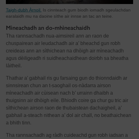
Taigh-dubh Àrnoil.
Is cinnteach gum biodh iomadh sgeulachdan
earalaidh mu na daoine sìthe air innse an tac an teine.
Mìneachadh an do-mhìneachaidh
Tha rannsachadh nua-aimsireil ann an raon de
chuspairean air leudachadh air a’ bheachd gun robh
creideas ann an sìthichean na dhòigh air mìneachadh
agus dèiligeadh ri suidheachaidhean doirbh sa bheatha
làitheil.
Thathar a’ gabhail ris gu farsaing gun do thionndaidh ar
sinnsirean chun an t-saoghail os-nàdarra airson
mìneachadh air cùisean nach b’ urrainn dhaibh a
thuigsinn air dhòigh eile. Bhiodh coire ga chur gu tric air
sìthichean airson raon de thubaistean dachaigheil, a’
gabhail a-steach nithean a’ dol air chall, no beathaichean
a bhith tinn.
Tha rannsachadh ag ràdh cuideachd gun robh iadsan a