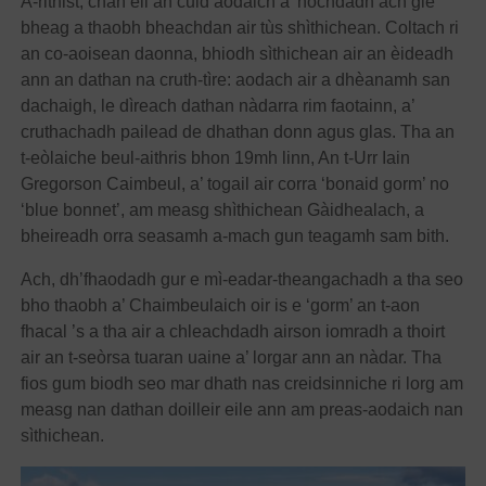
A-rithist, chan eil an cuid aodaich a’ nochdadh ach glè
bheag a thaobh bheachdan air tùs shìthichean. Coltach ri
an co-aoisean daonna, bhiodh sìthichean air an èideadh
ann an dathan na cruth-tìre: aodach air a dhèanamh san
dachaigh, le dìreach dathan nàdarra rim faotainn, a’
cruthachadh pailead de dhathan donn agus glas. Tha an
t-eòlaiche beul-aithris bhon 19mh linn, An t-Urr Iain
Gregorson Caimbeul, a’ togail air corra ‘bonaid gorm’ no
‘blue bonnet’, am measg shìthichean Gàidhealach, a
bheireadh orra seasamh a-mach gun teagamh sam bith.
Ach, dh’fhaodadh gur e mì-eadar-theangachadh a tha seo
bho thaobh a’ Chaimbeulaich oir is e ‘gorm’ an t-aon
fhacal ’s a tha air a chleachdadh airson iomradh a thoirt
air an t-seòrsa tuaran uaine a’ lorgar ann an nàdar. Tha
fios gum biodh seo mar dhath nas creidsinniche ri lorg am
measg nan dathan doilleir eile ann am preas-aodaich nan
sìthichean.