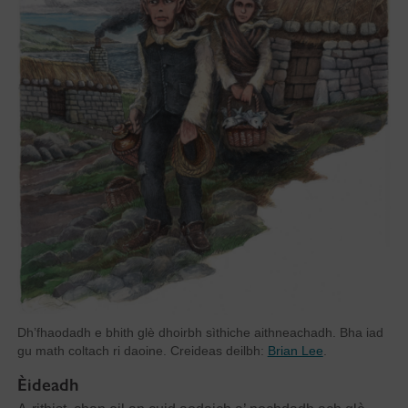
Dh’fhaodadh e bhith glè dhoirbh sìthiche aithneachadh. Bha iad
gu math coltach ri daoine. Creideas deilbh:
Brian Lee
.
Èideadh