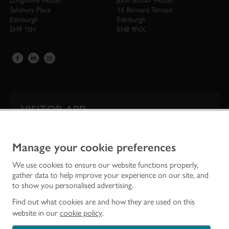
Longmore House
John Sinclair House
Salisbury Place
16 Bernard Terrace
Edinburgh
Edinburgh
EH9 1SH
EH8 9NX
VISITOR APP
Our app is your one-stop shop for information on
Scotland’s iconic historic attractions.
Manage your cookie preferences
We use cookies to ensure our website functions properly,
gather data to help improve your experience on our site, and
to show you personalised advertising.
Find out what cookies are and how they are used on this
website in our
cookie policy
.