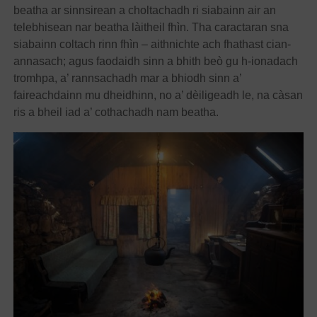
beatha ar sinnsirean a choltachadh ri siabainn air an
telebhisean nar beatha làitheil fhìn. Tha caractaran sna
siabainn coltach rinn fhìn – aithnichte ach fhathast cian-
annasach; agus faodaidh sinn a bhith beò gu h-ionadach
tromhpa, a’ rannsachadh mar a bhiodh sinn a’
faireachdainn mu dheidhinn, no a’ dèiligeadh le, na càsan
ris a bheil iad a’ cothachadh nam beatha.