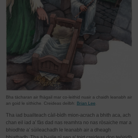
Bha tàcharan air fhàgail mar co-leithid nuair a chaidh leanabh air
an goid le sìthiche. Creideas deilbh:
Brian Lee
.
Tha iad buailteach càil-bìdh mion-acrach a bhith aca, ach
chan eil iad a’ fàs dad nas reamhra no nas ròsaiche mar a
bhiodhte a’ sùileachadh le leanabh air a dheagh
bhiathadh. Tha a h-uile nì seo a’ toirt creideas don teòiridh