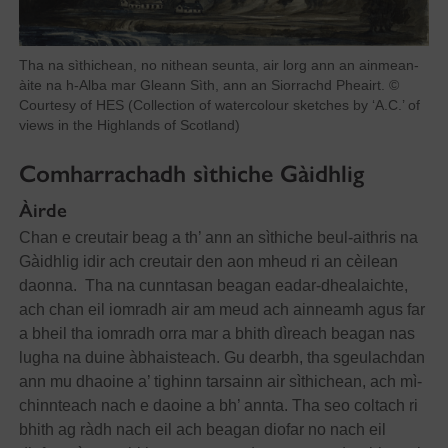
Tha na sìthichean, no nithean seunta, air lorg ann an ainmean-
àite na h-Alba mar Gleann Sìth, ann an Siorrachd Pheairt. ©
Courtesy of HES (Collection of watercolour sketches by ‘A.C.’ of
views in the Highlands of Scotland)
Comharrachadh sìthiche Gàidhlig
Àirde
Chan e creutair beag a th’ ann an sìthiche beul-aithris na
Gàidhlig idir ach creutair den aon mheud ri an cèilean
daonna. Tha na cunntasan beagan eadar-dhealaichte,
ach chan eil iomradh air am meud ach ainneamh agus far
a bheil tha iomradh orra mar a bhith dìreach beagan nas
lugha na duine àbhaisteach. Gu dearbh, tha sgeulachdan
ann mu dhaoine a’ tighinn tarsainn air sìthichean, ach mì-
chinnteach nach e daoine a bh’ annta. Tha seo coltach ri
bhith ag ràdh nach eil ach beagan diofar no nach eil