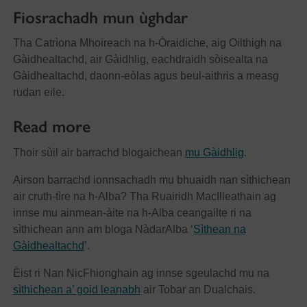
Fiosrachadh mun ùghdar
Tha Catrìona Mhoireach na h-Òraidiche, aig Oilthigh na
Gàidhealtachd, air Gàidhlig, eachdraidh sòisealta na
Gàidhealtachd, daonn-eòlas agus beul-aithris a measg
rudan eile.
Read more
Thoir sùil air barrachd blogaichean
mu Gàidhlig
.
Airson barrachd ionnsachadh mu bhuaidh nan sìthichean
air cruth-tìre na h-Alba? Tha Ruairidh MacIlleathain ag
innse mu ainmean-àite na h-Alba ceangailte ri na
sìthichean ann am bloga NàdarAlba ‘
Sìthean na
Gàidhealtachd
’.
Èist ri Nan NicFhionghain ag innse sgeulachd mu na
sìthichean a’ goid leanabh
air Tobar an Dualchais.