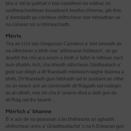
bha a’ strì le gabhail ri bàs naoidhein no màthar, no
suidheachaidhean bunaiteach beatha chloinne, glè thric
a’ tionndadh gu creideas shìthichean mar mheadhan air
na cùisean sin a mhìneachadh.
Mèirle
Tha an t-Urr Iain Gregorson Caimbeul a’ toirt iomradh air
na sìthichean a bhith mar ‘ailbhearan foillteach’, oir gu
dearbh tha cliù aca airson a bhith a’ falbh le nithean nach
buin dhaibh. Ach, cha bhiodh sìthichean Gàidhealach a’
goid san dòigh a dh’fhaodadh mèirleach-taighe daonna a
bhith. Dh’fhaodadh gum falbhadh iad le susbaint an nìthe
no an neach ach an-còmhnaidh dh’fhàgadh iad rudeigin
às an dèidh, mar sin cha b’ urrainn dhut a ràdh gun do
dh’fhàg iad thu falamh …
Mèirlich a’ bhainne
B’ e aon de na gearanan a bu bhitheanta an aghaidh
shìthichean anns a’ Ghàidhealtachd ’s na h-Eileanan gun