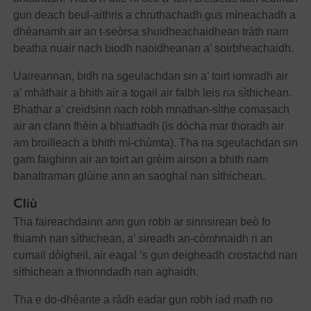
gun deach beul-aithris a chruthachadh gus mìneachadh a
dhèanamh air an t-seòrsa shuidheachaidhean tràth nam
beatha nuair nach biodh naoidheanan a’ soirbheachaidh.
Uaireannan, bidh na sgeulachdan sin a’ toirt iomradh air
a’ mhàthair a bhith air a togail air falbh leis na sìthichean.
Bhathar a’ creidsinn nach robh mnathan-sìthe comasach
air an clann fhèin a bhiathadh (is dòcha mar thoradh air
am broilleach a bhith mì-chùmta). Tha na sgeulachdan sin
gam faighinn air an toirt an grèim airson a bhith nam
banaltraman glùine ann an saoghal nan sìthichean.
Cliù
Tha faireachdainn ann gun robh ar sinnsirean beò fo
fhiamh nan sìthichean, a’ sireadh an-còmhnaidh ri an
cumail dòigheil, air eagal ’s gun deigheadh crostachd nan
sìthichean a thionndadh nan aghaidh.
Tha e do-dhèante a ràdh eadar gun robh iad math no