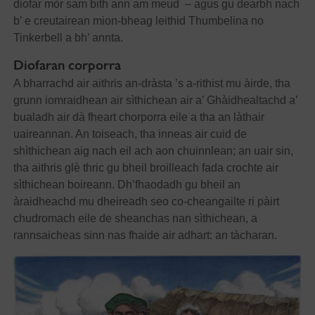
diofar mòr sam bith ann am meud – agus gu dearbh nach
b’ e creutairean mion-bheag leithid Thumbelina no
Tinkerbell a bh’ annta.
Diofaran corporra
A bharrachd air aithris an-dràsta ’s a-rithist mu àirde, tha
grunn iomraidhean air sìthichean air a’ Ghàidhealtachd a’
bualadh air dà fheart chorporra eile a tha an làthair
uaireannan. An toiseach, tha inneas air cuid de
shìthichean aig nach eil ach aon chuinnlean; an uair sin,
tha aithris glè thric gu bheil broilleach fada crochte air
sìthichean boireann. Dh’fhaodadh gu bheil an
àraidheachd mu dheireadh seo co-cheangailte ri pàirt
chudromach eile de sheanchas nan sìthichean, a
rannsaicheas sinn nas fhaide air adhart: an tàcharan.