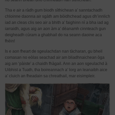
Tha e air a ràdh gum biodh sìthichean a’ sanntachadh
chloinne daonna air sgàth am bòidhchead agus dh’innlich
iad an cleas clis seo air a bhith a’ faighinn nì a bha iad ag
iarraidh, agus aig an aon àm a’ dèanamh cinnteach gun
deigheadh cùram a ghabhail do na seann daoine aca
fhèin!
Is e aon fheart de sgeulachdan nan tàcharan, gu bheil
comasan no eòlas seachad air am bliadhnaichean òga
aig am ‘pàiste’ a chaidh fhàgail. Ann an aon sgeulachd à
Uibhist a Tuath, tha boireannach a’ lorg an leanaibh aice
a’ cluich an fheadain sa chreathail, mar eisimpleir.