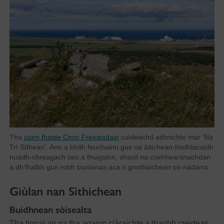
Tha
cùirn fhaide Cnoc Freiceadain
cuideachd aithnichte mar ‘Na
Trì Sìthean’. Ann a bhith feuchainn gus na àitichean-tìodhlacaidh
nuadh-chreagach seo a thuigsinn, shaoil na coimhearsnachdan
a dh’fhalbh gun robh buntanas aca ri gnothaichean os-nàdarra.
Giùlan nan Sìthichean
Buidhnean sòisealta
Tha tional air na tha againn clàraichte a thaobh creideas