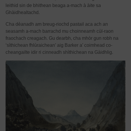
leithid sin de bhithean beaga a-mach à àite sa
Ghàidhealtachd.
Cha dèanadh am breug-riochd pastail aca ach an
seasamh a-mach barrachd mu choinneamh cùl-raon
fraochach creagach. Gu dearbh, cha mhòr gun robh na
‘sìthichean fhlùraichean’ aig Barker a’ coimhead co-
cheangailte idir ri cinneadh shìthichean na Gàidhlig.