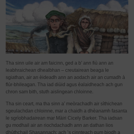
Tha sinn uile air am faicinn, ged a b’ ann fiù ann an
leabhraichean dhealbhan – creutairean beaga le
sgiathan, air an èideadh ann an aodach air an cumadh à
flùr-bhileagan. Tha iad diùid agus èalaidheach ach gun
chron sam bith, stuth aislingean chloinne.
Tha sin ceart, ma tha sinn a’ meòrachadh air sìthichean
sgeulachdan chloinne, mar a chaidh a dhèanamh fasanta
le sgrìobhadairean mar Màiri Cicely Barker. Tha iadsan
gu modhail air an riochdachadh ann an dathan lios
dhùthchail Shasannach; ach ’s cinnteach gum biodh a