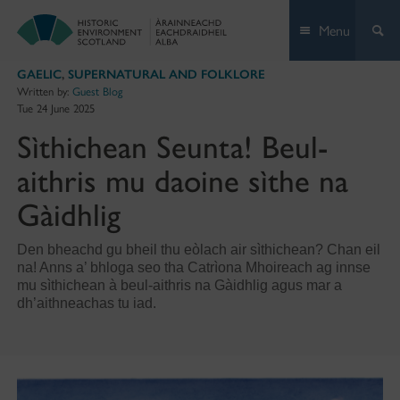
Skip
Menu
to
content
GAELIC
,
SUPERNATURAL AND FOLKLORE
Written by:
Guest Blog
Tue 24 June 2025
Sìthichean Seunta! Beul-
aithris mu daoine sìthe na
Gàidhlig
Den bheachd gu bheil thu eòlach air sìthichean? Chan eil
na! Anns a’ bhloga seo tha Catrìona Mhoireach ag innse
mu sìthichean à beul-aithris na Gàidhlig agus mar a
dh’aithneachas tu iad.