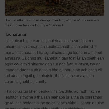
Bha na sìthichean nan dearg-mhèirlich, a’ goid a’ bhainne a b’
fheàrr. Creideas deilbh: Kyle Stiùbhart
Tàcharanan
Is cinnteach gur e an eisimpleir air as fheàrr fios mu
mhèirle shìthichean, an suidheachadh a tha aithnichte
mar an ‘tàcharan’. Tha sgeulachdan gu leòr ann am beul-
aithris na Gàidhlig mu leanabain gan toirt às an creithlean
agus co-leithid sìthiche gan cur nan àite. A-rithist, tha an
leanabh daonna air a thoirt bho a phàrantan ach chan eil
iad air am fàgail gun phàiste; tha sìthiche aca airson
cùram a ghabhail dheth.
Tha coltas gu bheil beul-aithris Gàidhlig ag ràdh nach e
leanabh sìthiche a tha san leanabh ùr a tha sa chreathail
ge-tà, ach bodach-sìthe no cailleach-sìthe – seann dhuine
no seann bhean bho chinneadh nan sìthichean.